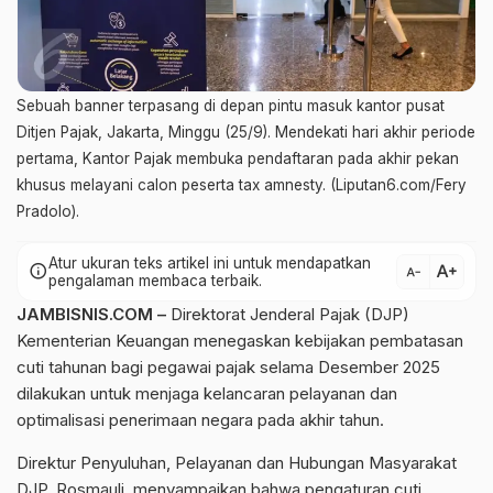
Sebuah banner terpasang di depan pintu masuk kantor pusat
Ditjen Pajak, Jakarta, Minggu (25/9). Mendekati hari akhir periode
pertama, Kantor Pajak membuka pendaftaran pada akhir pekan
khusus melayani calon peserta tax amnesty. (Liputan6.com/Fery
Pradolo).
Atur ukuran teks artikel ini untuk mendapatkan
text_increase
info
text_decrease
pengalaman membaca terbaik.
JAMBISNIS.COM –
Direktorat Jenderal Pajak (DJP)
Kementerian Keuangan menegaskan kebijakan pembatasan
cuti tahunan bagi pegawai pajak selama Desember 2025
dilakukan untuk menjaga kelancaran pelayanan dan
optimalisasi penerimaan negara pada akhir tahun.
Direktur Penyuluhan, Pelayanan dan Hubungan Masyarakat
DJP, Rosmauli, menyampaikan bahwa pengaturan cuti