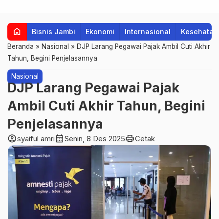
home
Bisnis Jambi
Ekonomi
Internasional
Kesehatan
Beranda
»
Nasional
»
DJP Larang Pegawai Pajak Ambil Cuti Akhir
Tahun, Begini Penjelasannya
Nasional
DJP Larang Pegawai Pajak
Ambil Cuti Akhir Tahun, Begini
Penjelasannya
account_circle
calendar_month
print
syaiful amri
Senin, 8 Des 2025
Cetak