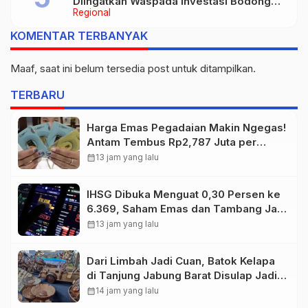
Diingatkan Waspada Investasi Bodong
Regional
dan Judi Online
KOMENTAR TERBANYAK
Maaf, saat ini belum tersedia post untuk ditampilkan.
TERBARU
Harga Emas Pegadaian Makin Ngegas!
Antam Tembus Rp2,787 Juta per
Gram
calendar_month
13 jam yang lalu
IHSG Dibuka Menguat 0,30 Persen ke
6.369, Saham Emas dan Tambang Jadi
Penggerak
calendar_month
13 jam yang lalu
Dari Limbah Jadi Cuan, Batok Kelapa
di Tanjung Jabung Barat Disulap Jadi
Kerajinan Bernilai Tinggi
calendar_month
14 jam yang lalu