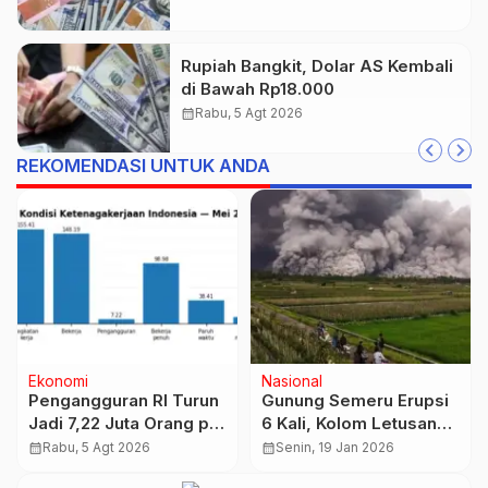
Rupiah Bangkit, Dolar AS Kembali
di Bawah Rp18.000
calendar_month
Rabu, 5 Agt 2026
REKOMENDASI UNTUK ANDA
Ekonomi
Nasional
Pengangguran RI Turun
Gunung Semeru Erupsi
Jadi 7,22 Juta Orang per
6 Kali, Kolom Letusan
Mei 2026
Tertinggi Capai 1
calendar_month
Rabu, 5 Agt 2026
calendar_month
Senin, 19 Jan 2026
Kilometer