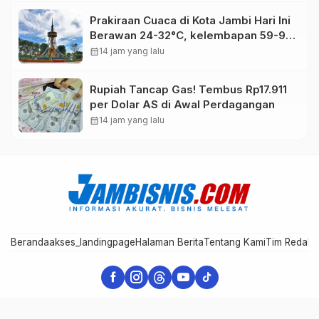
Prakiraan Cuaca di Kota Jambi Hari Ini
Berawan 24-32°C, kelembapan 59-97
persen.
calendar_month
14 jam yang lalu
Rupiah Tancap Gas! Tembus Rp17.911
per Dolar AS di Awal Perdagangan
calendar_month
14 jam yang lalu
Beranda
akses_landingpage
Halaman Berita
Tentang Kami
Tim Redaks