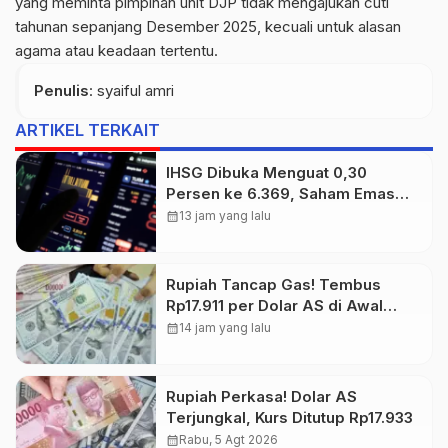
yang meminta pimpinan unit DJP tidak mengajukan cuti
tahunan sepanjang Desember 2025, kecuali untuk alasan
agama atau keadaan tertentu.
Penulis
: syaiful amri
ARTIKEL TERKAIT
IHSG Dibuka Menguat 0,30
Persen ke 6.369, Saham Emas
dan Tambang Jadi Penggerak
calendar_month
13 jam yang lalu
Rupiah Tancap Gas! Tembus
Rp17.911 per Dolar AS di Awal
Perdagangan
calendar_month
14 jam yang lalu
Rupiah Perkasa! Dolar AS
Terjungkal, Kurs Ditutup Rp17.933
calendar_month
Rabu, 5 Agt 2026