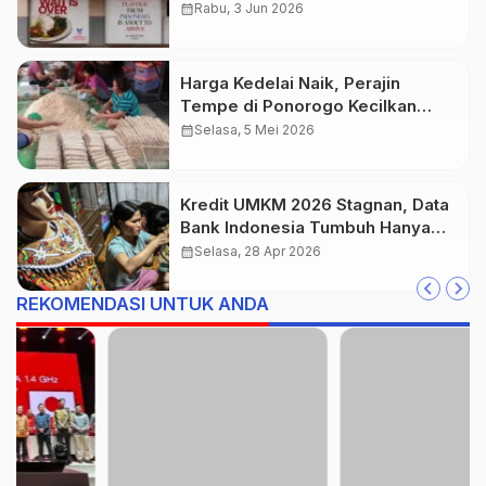
calendar_month
Rabu, 3 Jun 2026
Harga Kedelai Naik, Perajin
Tempe di Ponorogo Kecilkan
Ukuran demi Bertahan
calendar_month
Selasa, 5 Mei 2026
Kredit UMKM 2026 Stagnan, Data
Bank Indonesia Tumbuh Hanya
0,1% di Kuartal I
calendar_month
Selasa, 28 Apr 2026
REKOMENDASI UNTUK ANDA