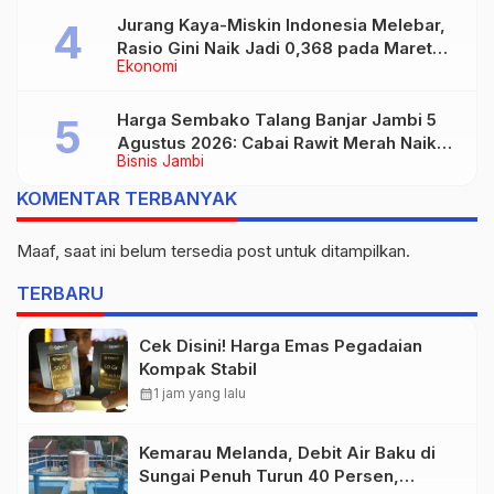
Jurang Kaya-Miskin Indonesia Melebar,
Rasio Gini Naik Jadi 0,368 pada Maret
Ekonomi
2026
Harga Sembako Talang Banjar Jambi 5
Agustus 2026: Cabai Rawit Merah Naik
Bisnis Jambi
Jadi Rp55 Ribu
KOMENTAR TERBANYAK
Maaf, saat ini belum tersedia post untuk ditampilkan.
TERBARU
Cek Disini! Harga Emas Pegadaian
Kompak Stabil
calendar_month
1 jam yang lalu
Kemarau Melanda, Debit Air Baku di
Sungai Penuh Turun 40 Persen,