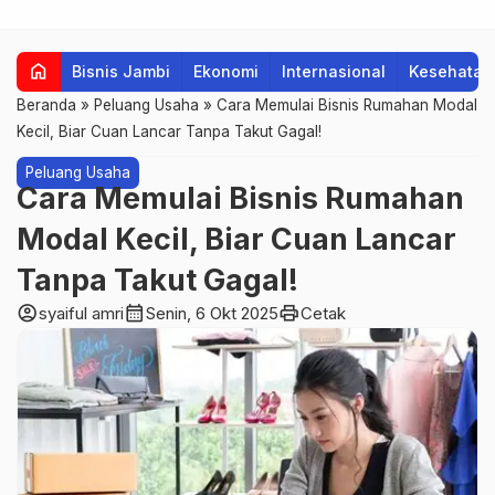
home
Bisnis Jambi
Ekonomi
Internasional
Kesehatan
Beranda
»
Peluang Usaha
»
Cara Memulai Bisnis Rumahan Modal
Kecil, Biar Cuan Lancar Tanpa Takut Gagal!
Peluang Usaha
Cara Memulai Bisnis Rumahan
Modal Kecil, Biar Cuan Lancar
Tanpa Takut Gagal!
account_circle
calendar_month
print
syaiful amri
Senin, 6 Okt 2025
Cetak