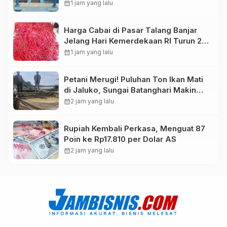
Distribusi Pelanggan Dibatasi
calendar_month
1 jam yang lalu
Harga Cabai di Pasar Talang Banjar
Jelang Hari Kemerdekaan RI Turun 20
Persen
calendar_month
1 jam yang lalu
Petani Merugi! Puluhan Ton Ikan Mati
di Jaluko, Sungai Batanghari Makin
Sekarat
calendar_month
2 jam yang lalu
Rupiah Kembali Perkasa, Menguat 87
Poin ke Rp17.810 per Dolar AS
calendar_month
2 jam yang lalu