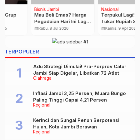
Bisnis Jambi
Nasional
Mau Beli Emas? Harga
Terpukul Lagi! Nilai
Pegadaian Hari Ini Lagi
Tukar Rupiah Segini
Turun, Cek Daftarnya
Pagi Ini
calendar_month
Rabu, 8 Jul 2026
calendar_month
Kamis, 9 Apr 2026
TERPOPULER
Adu Strategi Dimulai! Pra-Porprov Catur
Jambi Siap Digelar, Libatkan 72 Atlet
Olahraga
Inflasi Jambi 3,25 Persen, Muara Bungo
Paling Tinggi Capai 4,21 Persen
Regional
Kerinci dan Sungai Penuh Berpotensi
Hujan, Kota Jambi Berawan
Regional