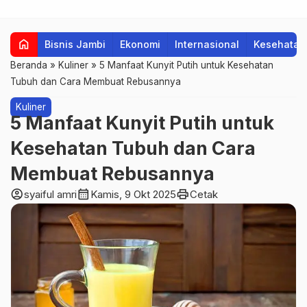
home
Bisnis Jambi
Ekonomi
Internasional
Kesehatan
Beranda
»
Kuliner
»
5 Manfaat Kunyit Putih untuk Kesehatan
Tubuh dan Cara Membuat Rebusannya
Kuliner
5 Manfaat Kunyit Putih untuk
Kesehatan Tubuh dan Cara
Membuat Rebusannya
account_circle
calendar_month
print
syaiful amri
Kamis, 9 Okt 2025
Cetak