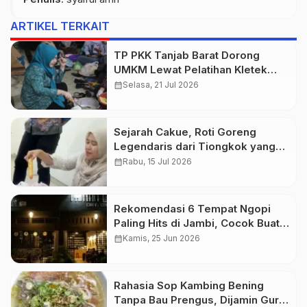
ARTIKEL TERKAIT
TP PKK Tanjab Barat Dorong
UMKM Lewat Pelatihan Kletek
Udang
calendar_month
Selasa, 21 Jul 2026
Sejarah Cakue, Roti Goreng
Legendaris dari Tiongkok yang
Kini Jadi Jajanan Favorit di
calendar_month
Rabu, 15 Jul 2026
Indonesia
Rekomendasi 6 Tempat Ngopi
Paling Hits di Jambi, Cocok Buat
Nongkrong Santai dan Kerja
calendar_month
Kamis, 25 Jun 2026
Rahasia Sop Kambing Bening
Tanpa Bau Prengus, Dijamin Gurih