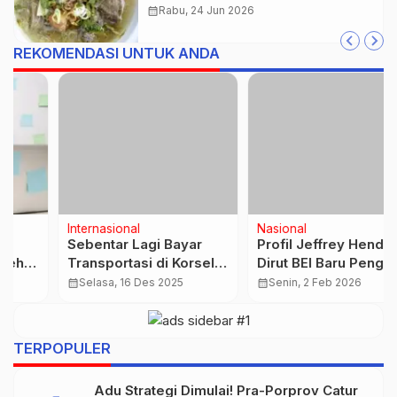
dan Segar!
calendar_month
Rabu, 24 Jun 2026
REKOMENDASI UNTUK ANDA
Internasional
Nasional
Sebentar Lagi Bayar
Profil Jeffrey Hendrik,
Transportasi di Korsel
Dirut BEI Baru Pengganti
Bisa Pakai Kartu Kredit
Iman Rachman
calendar_month
Selasa, 16 Des 2025
calendar_month
Senin, 2 Feb 2026
…
TERPOPULER
Adu Strategi Dimulai! Pra-Porprov Catur