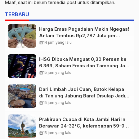
Maaf, saat ini belum tersedia post untuk ditampilkan.
TERBARU
Harga Emas Pegadaian Makin Ngegas!
Antam Tembus Rp2,787 Juta per
Gram
calendar_month
14 jam yang lalu
IHSG Dibuka Menguat 0,30 Persen ke
6.369, Saham Emas dan Tambang Jadi
Penggerak
calendar_month
15 jam yang lalu
Dari Limbah Jadi Cuan, Batok Kelapa
di Tanjung Jabung Barat Disulap Jadi
Kerajinan Bernilai Tinggi
calendar_month
15 jam yang lalu
Prakiraan Cuaca di Kota Jambi Hari Ini
Berawan 24-32°C, kelembapan 59-97
persen.
calendar_month
15 jam yang lalu