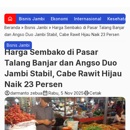
home
Bisnis Jambi
Ekonomi
Internasional
Kesehatan
Beranda
»
Bisnis Jambi
»
Harga Sembako di Pasar Talang Banjar
dan Angso Duo Jambi Stabil, Cabe Rawit Hijau Naik 23 Persen
Bisnis Jambi
Harga Sembako di Pasar
Talang Banjar dan Angso Duo
Jambi Stabil, Cabe Rawit Hijau
Naik 23 Persen
account_circle
calendar_month
print
darmanto zebua
Rabu, 5 Nov 2025
Cetak