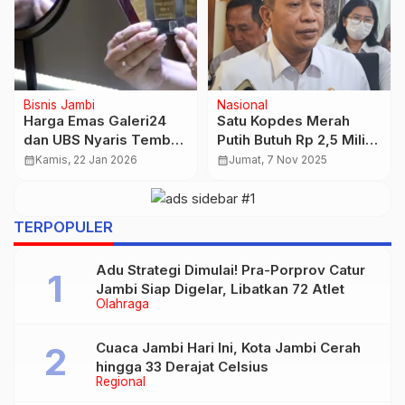
Bisnis Jambi
Nasional
Harga Emas Galeri24
Satu Kopdes Merah
dan UBS Nyaris Tembus
Putih Butuh Rp 2,5 Miliar
Rp3 Juta
untuk Bangun Kantor
calendar_month
Kamis, 22 Jan 2026
calendar_month
Jumat, 7 Nov 2025
dan Gudang
TERPOPULER
Adu Strategi Dimulai! Pra-Porprov Catur
Jambi Siap Digelar, Libatkan 72 Atlet
Olahraga
Cuaca Jambi Hari Ini, Kota Jambi Cerah
hingga 33 Derajat Celsius
Regional