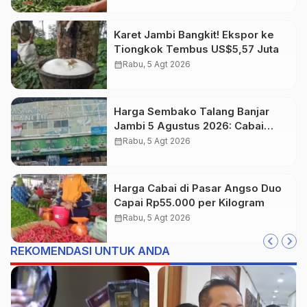
Karet Jambi Bangkit! Ekspor ke
Tiongkok Tembus US$5,57 Juta
calendar_month
Rabu, 5 Agt 2026
Harga Sembako Talang Banjar
Jambi 5 Agustus 2026: Cabai
Rawit Merah Naik Jadi Rp55 Ribu
calendar_month
Rabu, 5 Agt 2026
Harga Cabai di Pasar Angso Duo
Capai Rp55.000 per Kilogram
calendar_month
Rabu, 5 Agt 2026
REKOMENDASI UNTUK ANDA