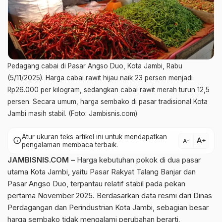
Pedagang cabai di Pasar Angso Duo, Kota Jambi, Rabu
(5/11/2025). Harga cabai rawit hijau naik 23 persen menjadi
Rp26.000 per kilogram, sedangkan cabai rawit merah turun 12,5
persen. Secara umum, harga sembako di pasar tradisional Kota
Jambi masih stabil. (Foto: Jambisnis.com)
Atur ukuran teks artikel ini untuk mendapatkan
text_increase
info
text_decrease
pengalaman membaca terbaik.
JAMBISNIS.COM –
Harga kebutuhan pokok di dua pasar
utama Kota Jambi, yaitu Pasar Rakyat Talang Banjar dan
Pasar Angso Duo, terpantau relatif stabil pada pekan
pertama November 2025. Berdasarkan data resmi dari Dinas
Perdagangan dan Perindustrian Kota Jambi, sebagian besar
harga sembako tidak mengalami perubahan berarti,