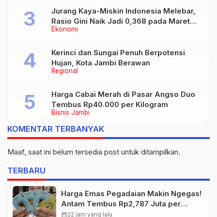
Jurang Kaya-Miskin Indonesia Melebar,
Rasio Gini Naik Jadi 0,368 pada Maret
Ekonomi
2026
Kerinci dan Sungai Penuh Berpotensi
Hujan, Kota Jambi Berawan
Regional
Harga Cabai Merah di Pasar Angso Duo
Tembus Rp40.000 per Kilogram
Bisnis Jambi
KOMENTAR TERBANYAK
Maaf, saat ini belum tersedia post untuk ditampilkan.
TERBARU
Harga Emas Pegadaian Makin Ngegas!
Antam Tembus Rp2,787 Juta per
Gram
calendar_month
22 jam yang lalu