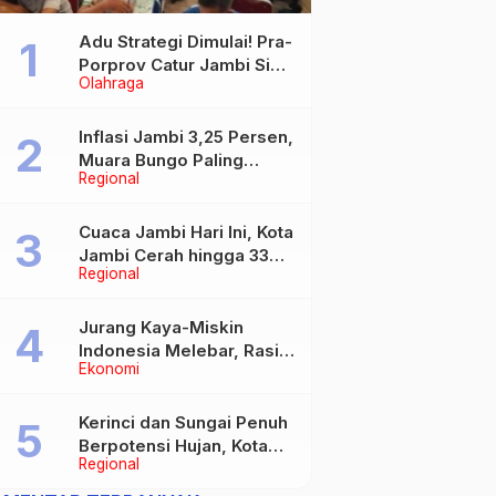
Adu Strategi Dimulai! Pra-
Porprov Catur Jambi Siap
Olahraga
Digelar, Libatkan 72 Atlet
Inflasi Jambi 3,25 Persen,
Muara Bungo Paling
Regional
Tinggi Capai 4,21 Persen
Cuaca Jambi Hari Ini, Kota
Jambi Cerah hingga 33
Regional
Derajat Celsius
Jurang Kaya-Miskin
Indonesia Melebar, Rasio
Ekonomi
Gini Naik Jadi 0,368 pada
Maret 2026
Kerinci dan Sungai Penuh
Berpotensi Hujan, Kota
Regional
Jambi Berawan