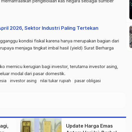
dia, memanfaatkan pengelolaan kas negara sebagai sumber
pril 2026, Sektor Industri Paling Tertekan
ngganggu kondisi fiskal karena hanya merupakan bagian dari
upaya menjaga tingkat imbal hasil (yield) Surat Berharga
risiko memicu kerugian bagi investor, terutama investor asing,
luar modal dari pasar domestik.
esia
investor asing
nilai tukar rupiah
pasar obligasi
agi,
Update Harga Emas