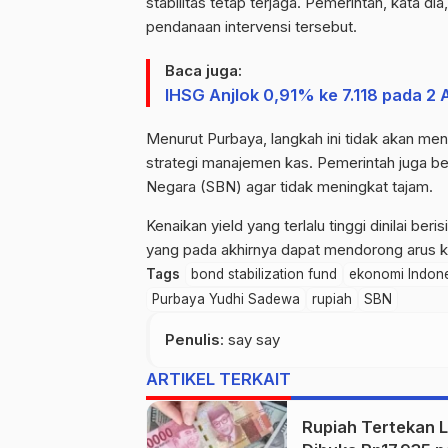
stabilitas tetap terjaga. Pemerintah, kata 
pendanaan intervensi tersebut.
Baca juga:
IHSG Anjlok 0,91% ke 7.118 pada 2 A
Menurut Purbaya, langkah ini tidak akan me
strategi manajemen kas. Pemerintah juga ber
Negara (SBN) agar tidak meningkat tajam.
Kenaikan yield yang terlalu tinggi dinilai be
yang pada akhirnya dapat mendorong arus ke
Tags
bond stabilization fund
ekonomi Indon
Purbaya Yudhi Sadewa
rupiah
SBN
Penulis
: say say
ARTIKEL TERKAIT
Rupiah Tertekan L