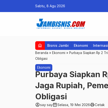
Sabtu, 8 Agu 2026
home
Bisnis Jambi
Ekonomi
Internas
Beranda
»
Ekonomi
»
Purbaya Siapkan Rp 2 Tri
Obligasi
Ekonomi
Purbaya Siapkan Rp
Jaga Rupiah, Pemer
Obligasi
account_circle
calendar_month
print
say say
Selasa, 19 Mei 2026
Cetak