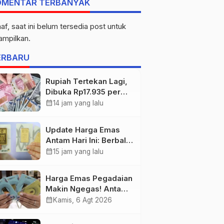
OMENTAR TERBANYAK
af, saat ini belum tersedia post untuk
tampilkan.
ERBARU
Rupiah Tertekan Lagi,
Dibuka Rp17.935 per
Dolar AS
calendar_month
14 jam yang lalu
Update Harga Emas
Antam Hari Ini: Berbalik
Arah! Anjlok Rp29.000
calendar_month
15 jam yang lalu
Harga Emas Pegadaian
Makin Ngegas! Antam
Tembus Rp2,787 Juta
calendar_month
Kamis, 6 Agt 2026
per Gram