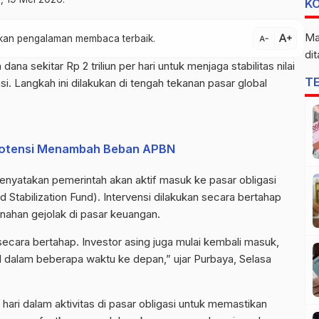
K
text_increase
Ma
atkan pengalaman membaca terbaik.
text_decrease
di
na sekitar Rp 2 triliun per hari untuk menjaga stabilitas nilai
T
gasi. Langkah ini dilakukan di tengah tekanan pasar global
potensi Menambah Beban APBN
yatakan pemerintah akan aktif masuk ke pasar obligasi
d Stabilization Fund). Intervensi dilakukan secara bertahap
ahan gejolak di pasar keuangan.
ecara bertahap. Investor asing juga mulai kembali masuk,
il dalam beberapa waktu ke depan,” ujar Purbaya, Selasa
hari dalam aktivitas di pasar obligasi untuk memastikan