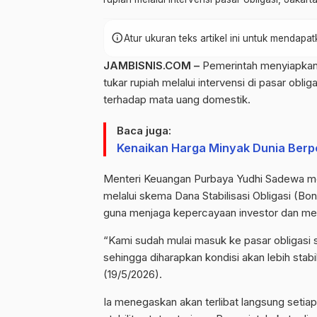
info
Atur ukuran teks artikel ini untuk mendap
JAMBISNIS.COM –
Pemerintah menyiapkan da
tukar rupiah melalui intervensi di pasar obli
terhadap mata uang domestik.
Baca juga:
Kenaikan Harga Minyak Dunia Ber
Menteri Keuangan Purbaya Yudhi Sadewa men
melalui skema Dana Stabilisasi Obligasi (Bon
guna menjaga kepercayaan investor dan men
“Kami sudah mulai masuk ke pasar obligasi s
sehingga diharapkan kondisi akan lebih stab
(19/5/2026).
Ia menegaskan akan terlibat langsung setiap 