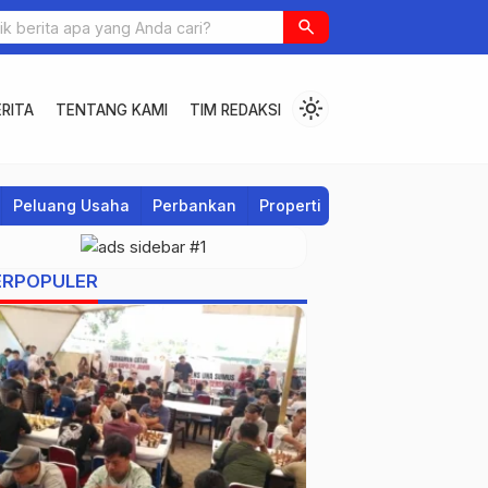
search
light_mode
RITA
TENTANG KAMI
TIM REDAKSI
Peluang Usaha
Perbankan
Properti
Regional
ERPOPULER