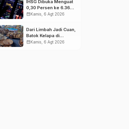
IHSG Dibuka Menguat
0,30 Persen ke 6.369,
Saham Emas dan
calendar_month
Kamis, 6 Agt 2026
Tambang Jadi
Penggerak
Dari Limbah Jadi Cuan,
Batok Kelapa di
Tanjung Jabung Barat
calendar_month
Kamis, 6 Agt 2026
Disulap Jadi Kerajinan
Bernilai Tinggi