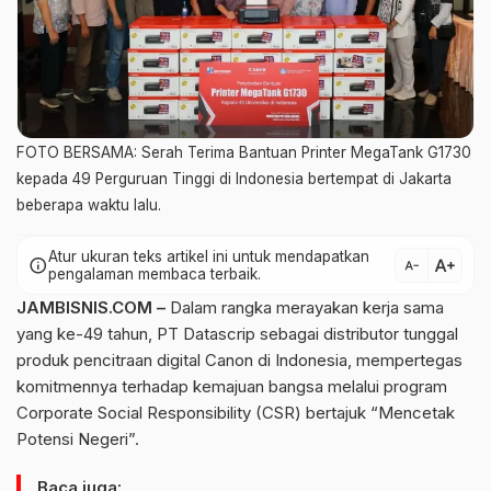
FOTO BERSAMA: Serah Terima Bantuan Printer MegaTank G1730
kepada 49 Perguruan Tinggi di Indonesia bertempat di Jakarta
beberapa waktu lalu.
Atur ukuran teks artikel ini untuk mendapatkan
text_increase
info
text_decrease
pengalaman membaca terbaik.
JAMBISNIS.COM –
Dalam rangka merayakan kerja sama
yang ke-49 tahun, PT Datascrip sebagai distributor tunggal
produk pencitraan digital Canon di Indonesia, mempertegas
komitmennya terhadap kemajuan bangsa melalui program
Corporate Social Responsibility (CSR) bertajuk “Mencetak
Potensi Negeri”.
Baca juga: