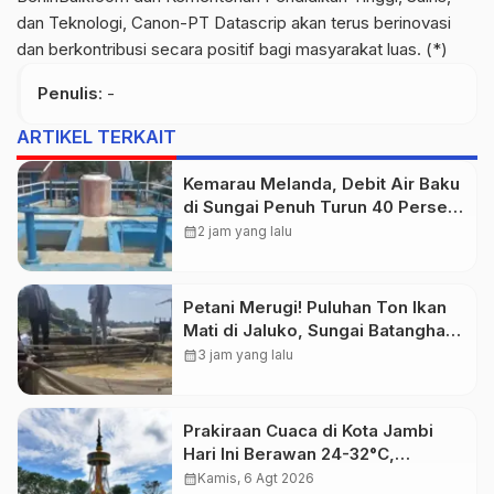
dan Teknologi, Canon-PT Datascrip akan terus berinovasi
dan berkontribusi secara positif bagi masyarakat luas. (*)
Penulis
: -
ARTIKEL TERKAIT
Kemarau Melanda, Debit Air Baku
di Sungai Penuh Turun 40 Persen,
Distribusi Pelanggan Dibatasi
calendar_month
2 jam yang lalu
Petani Merugi! Puluhan Ton Ikan
Mati di Jaluko, Sungai Batanghari
Makin Sekarat
calendar_month
3 jam yang lalu
Prakiraan Cuaca di Kota Jambi
Hari Ini Berawan 24-32°C,
kelembapan 59-97 persen.
calendar_month
Kamis, 6 Agt 2026