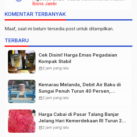
Bisnis Jambi
Jadi Rp55 Ribu
KOMENTAR TERBANYAK
Maaf, saat ini belum tersedia post untuk ditampilkan.
TERBARU
Cek Disini! Harga Emas Pegadaian
Kompak Stabil
calendar_month
2 jam yang lalu
Kemarau Melanda, Debit Air Baku di
Sungai Penuh Turun 40 Persen,
Distribusi Pelanggan Dibatasi
calendar_month
2 jam yang lalu
Harga Cabai di Pasar Talang Banjar
Jelang Hari Kemerdekaan RI Turun 20
Persen
calendar_month
2 jam yang lalu