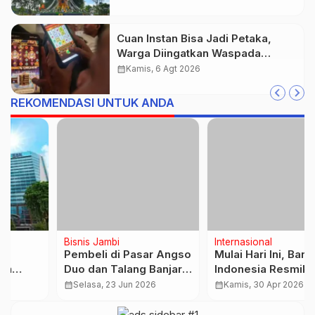
Cuan Instan Bisa Jadi Petaka,
Warga Diingatkan Waspada
Investasi Bodong dan Judi Online
calendar_month
Kamis, 6 Agt 2026
REKOMENDASI UNTUK ANDA
Bisnis Jambi
Internasional
Pembeli di Pasar Angso
Mulai Hari Ini, Bank
Duo dan Talang Banjar
Indonesia Resmikan
Menurun, Pasar
QRIS di China,
calendar_month
Selasa, 23 Jun 2026
calendar_month
Kamis, 30 Apr 2026
Dadakan Jadi Pesaing
Transaksi Tinggal Scan
…