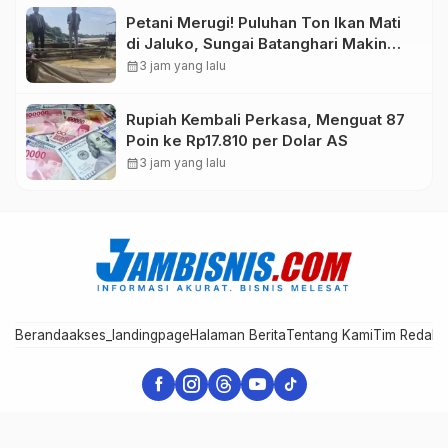
Petani Merugi! Puluhan Ton Ikan Mati
di Jaluko, Sungai Batanghari Makin
Sekarat
calendar_month
3 jam yang lalu
Rupiah Kembali Perkasa, Menguat 87
Poin ke Rp17.810 per Dolar AS
calendar_month
3 jam yang lalu
Beranda
akses_landingpage
Halaman Berita
Tentang Kami
Tim Redaks