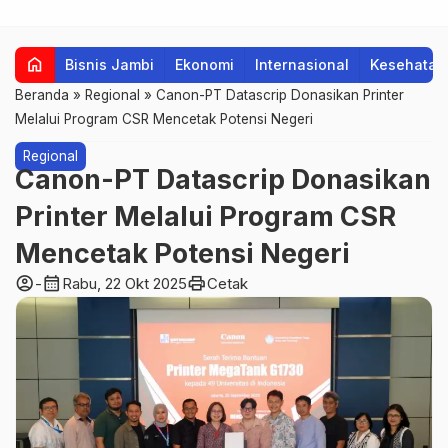
home
Bisnis Jambi
Ekonomi
Internasional
Kesehatan
Beranda
»
Regional
»
Canon-PT Datascrip Donasikan Printer
Melalui Program CSR Mencetak Potensi Negeri
Regional
Canon-PT Datascrip Donasikan
Printer Melalui Program CSR
Mencetak Potensi Negeri
account_circle
calendar_month
print
-
Rabu, 22 Okt 2025
Cetak