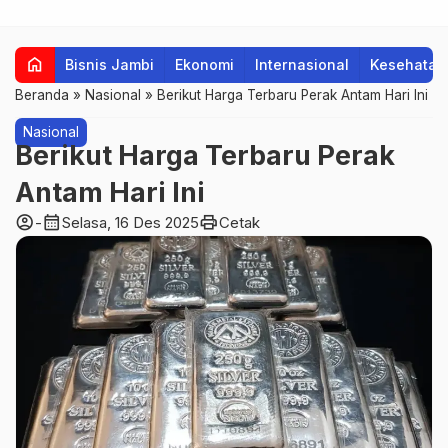
home
Bisnis Jambi
Ekonomi
Internasional
Kesehatan
Beranda
»
Nasional
»
Berikut Harga Terbaru Perak Antam Hari Ini
Nasional
Berikut Harga Terbaru Perak
Antam Hari Ini
account_circle
calendar_month
print
-
Selasa, 16 Des 2025
Cetak