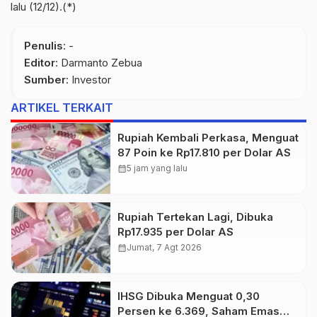
lalu (12/12).(*)
Penulis
: -
Editor
: Darmanto Zebua
Sumber
:
Investor
ARTIKEL TERKAIT
Rupiah Kembali Perkasa, Menguat
87 Poin ke Rp17.810 per Dolar AS
calendar_month
5 jam yang lalu
Rupiah Tertekan Lagi, Dibuka
Rp17.935 per Dolar AS
calendar_month
Jumat, 7 Agt 2026
IHSG Dibuka Menguat 0,30
Persen ke 6.369, Saham Emas