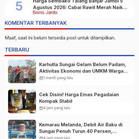
Harga Sembako Talang Banjar Jambi 5
Agustus 2026: Cabai Rawit Merah Naik
Bisnis Jambi
Jadi Rp55 Ribu
KOMENTAR TERBANYAK
Maaf, saat ini belum tersedia post untuk ditampilkan.
TERBARU
Karhutla Sungai Gelam Belum Padam,
Aktivitas Ekonomi dan UMKM Warga
Mulai Terancam
calendar_month
1 menit yang lalu
Cek Disini! Harga Emas Pegadaian
Kompak Stabil
calendar_month
4 jam yang lalu
Kemarau Melanda, Debit Air Baku di
Sungai Penuh Turun 40 Persen,
Distribusi Pelanggan Dibatasi
calendar_month
4 jam yang lalu