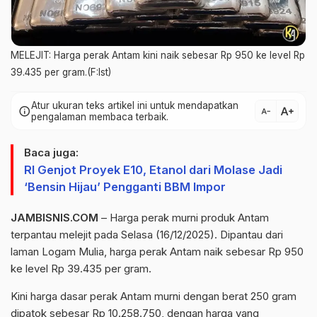
MELEJIT: Harga perak Antam kini naik sebesar Rp 950 ke level Rp
39.435 per gram.(F:Ist)
Atur ukuran teks artikel ini untuk mendapatkan
text_increase
info
text_decrease
pengalaman membaca terbaik.
Baca juga:
RI Genjot Proyek E10, Etanol dari Molase Jadi
‘Bensin Hijau’ Pengganti BBM Impor
JAMBISNIS.COM
– Harga perak murni produk Antam
terpantau melejit pada Selasa (16/12/2025). Dipantau dari
laman Logam Mulia, harga perak Antam naik sebesar Rp 950
ke level Rp 39.435 per gram.
Kini harga dasar perak Antam murni dengan berat 250 gram
dipatok sebesar Rp 10.258.750, dengan harga yang