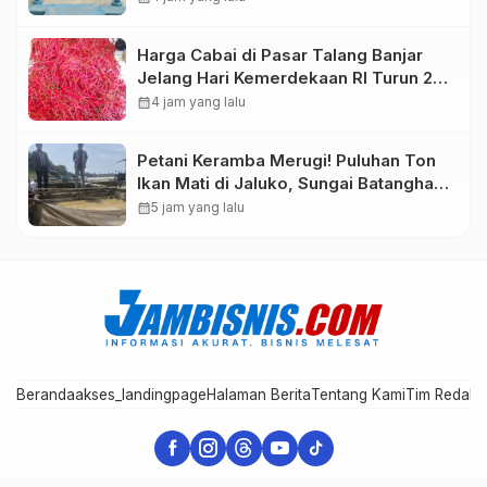
Harga Cabai di Pasar Talang Banjar
Jelang Hari Kemerdekaan RI Turun 20
Persen
calendar_month
4 jam yang lalu
Petani Keramba Merugi! Puluhan Ton
Ikan Mati di Jaluko, Sungai Batanghari
Makin Sekarat
calendar_month
5 jam yang lalu
Beranda
akses_landingpage
Halaman Berita
Tentang Kami
Tim Redaks