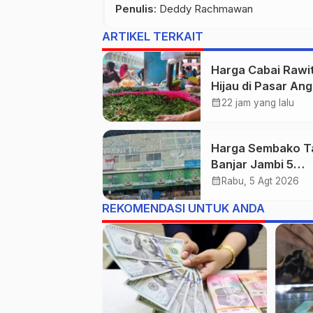
Penulis
: Deddy Rachmawan
ARTIKEL TERKAIT
Harga Cabai Rawi
Hijau di Pasar An
Duo Tembus Rp55
calendar_month
22 jam yang lalu
per Kilogram
Harga Sembako T
Banjar Jambi 5
Agustus 2026: Ca
calendar_month
Rabu, 5 Agt 2026
Rawit Merah Naik 
REKOMENDASI UNTUK ANDA
Rp55 Ribu