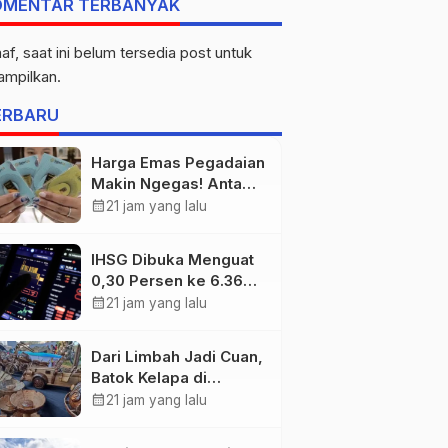
OMENTAR TERBANYAK
af, saat ini belum tersedia post untuk
tampilkan.
ERBARU
Harga Emas Pegadaian
Makin Ngegas! Antam
Tembus Rp2,787 Juta
calendar_month
21 jam yang lalu
per Gram
IHSG Dibuka Menguat
0,30 Persen ke 6.369,
Saham Emas dan
calendar_month
21 jam yang lalu
Tambang Jadi
Penggerak
Dari Limbah Jadi Cuan,
Batok Kelapa di
Tanjung Jabung Barat
calendar_month
21 jam yang lalu
Disulap Jadi Kerajinan
Bernilai Tinggi