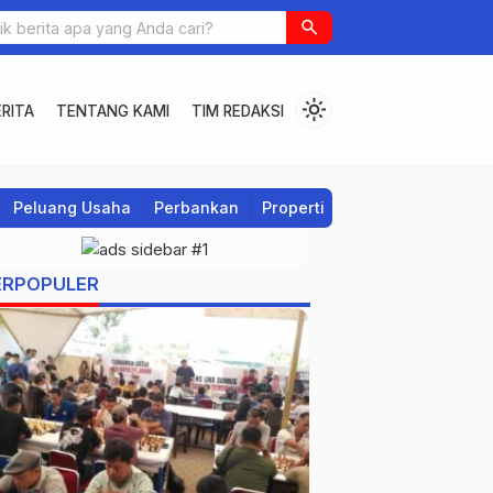
search
light_mode
RITA
TENTANG KAMI
TIM REDAKSI
Peluang Usaha
Perbankan
Properti
Regional
ERPOPULER