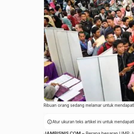
Ribuan orang sedang melamar untuk mendapat
info
Atur ukuran teks artikel ini untuk mendap
JAMBISNIS.COM –
Berapa besaran UMP Jam