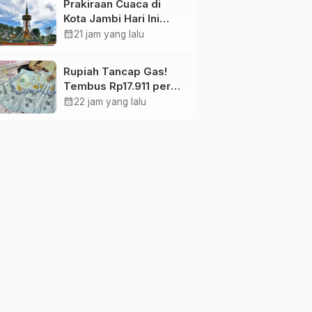
Prakiraan Cuaca di
Kota Jambi Hari Ini
Berawan 24-32°C,
calendar_month
21 jam yang lalu
kelembapan 59-97
persen.
Rupiah Tancap Gas!
Tembus Rp17.911 per
Dolar AS di Awal
calendar_month
22 jam yang lalu
Perdagangan