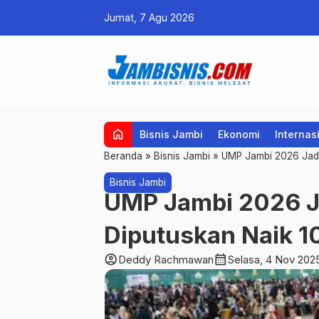
Jumat, 7 Agu 2026
home
Bisnis Jambi
Ekonomi
Internas
Beranda
»
Bisnis Jambi
»
UMP Jambi 2026 Jadi 
Bisnis Jambi
UMP Jambi 2026 Ja
Diputuskan Naik 1
account_circle
calendar_month
Deddy Rachmawan
Selasa, 4 Nov 202