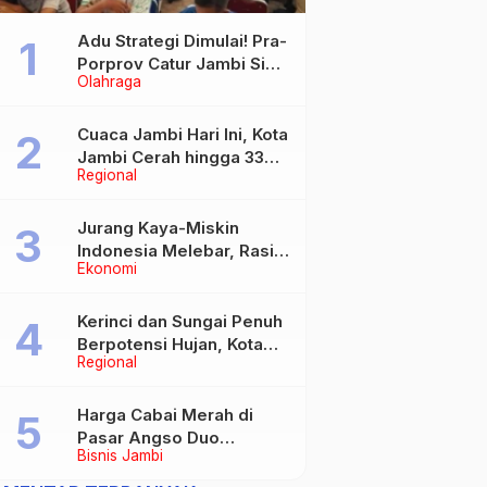
Adu Strategi Dimulai! Pra-
Porprov Catur Jambi Siap
Olahraga
Digelar, Libatkan 72 Atlet
Cuaca Jambi Hari Ini, Kota
Jambi Cerah hingga 33
Regional
Derajat Celsius
Jurang Kaya-Miskin
Indonesia Melebar, Rasio
Ekonomi
Gini Naik Jadi 0,368 pada
Maret 2026
Kerinci dan Sungai Penuh
Berpotensi Hujan, Kota
Regional
Jambi Berawan
Harga Cabai Merah di
Pasar Angso Duo
Bisnis Jambi
Tembus Rp40.000 per
Kilogram