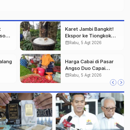
t
Karet Jambi Bangkit!
gso
Ekspor ke Tiongkok
.000
Tembus US$5,57 Juta
calendar_month
Rabu, 5 Agt 2026
alang
Harga Cabai di Pasar
Angso Duo Capai
bai
Rp55.000 per Kilogram
calendar_month
Rabu, 5 Agt 2026
Jadi