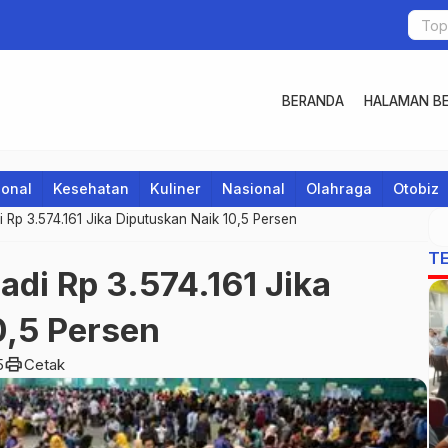
BERANDA
HALAMAN BE
ional
Kesehatan
Kuliner
Nasional
Olahraga
Otobiz
Rp 3.574.161 Jika Diputuskan Naik 10,5 Persen
T
di Rp 3.574.161 Jika
0,5 Persen
print
5
Cetak