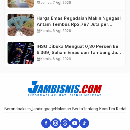
calendar_month
Jumat, 7 Agt 2026
Harga Emas Pegadaian Makin Ngegas!
Antam Tembus Rp2,787 Juta per
Gram
calendar_month
Kamis, 6 Agt 2026
IHSG Dibuka Menguat 0,30 Persen ke
6.369, Saham Emas dan Tambang Jadi
Penggerak
calendar_month
Kamis, 6 Agt 2026
Beranda
akses_landingpage
Halaman Berita
Tentang Kami
Tim Redaks