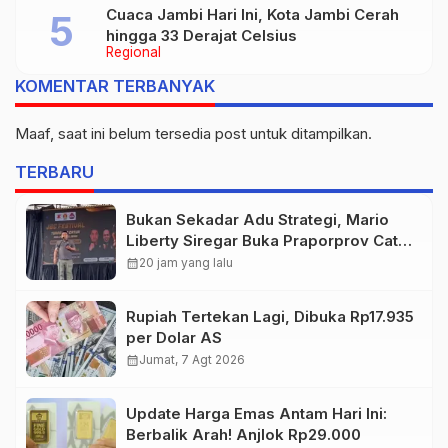
Cuaca Jambi Hari Ini, Kota Jambi Cerah
hingga 33 Derajat Celsius
Regional
KOMENTAR TERBANYAK
Maaf, saat ini belum tersedia post untuk ditampilkan.
TERBARU
Bukan Sekadar Adu Strategi, Mario
Liberty Siregar Buka Praporprov Catur
Jambi
calendar_month
20 jam yang lalu
Rupiah Tertekan Lagi, Dibuka Rp17.935
per Dolar AS
calendar_month
Jumat, 7 Agt 2026
Update Harga Emas Antam Hari Ini:
Berbalik Arah! Anjlok Rp29.000