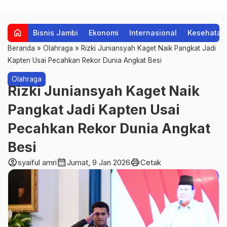
home
Bisnis Jambi
Ekonomi
Internasional
Kesehatan
Beranda
»
Olahraga
»
Rizki Juniansyah Kaget Naik Pangkat Jadi
Kapten Usai Pecahkan Rekor Dunia Angkat Besi
Olahraga
Rizki Juniansyah Kaget Naik
Pangkat Jadi Kapten Usai
Pecahkan Rekor Dunia Angkat
Besi
account_circle
calendar_month
print
syaiful amri
Jumat, 9 Jan 2026
Cetak