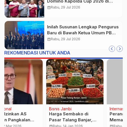
Domino Kapolda Cup 2026 di
Paviliun JBC Jambi
calendar_month
Rabu, 29 Jul 2026
Inilah Susunan Lengkap Pengurus
Baru di Bawah Ketua Umum PB
PERCASI Agustiar Sabran
calendar_month
Rabu, 29 Jul 2026
REKOMENDASI UNTUK ANDA
Internasional
Bisnis Jambi
Perang Timur Tengah
Keliling Dunia di Swiss-
Memanas! Prancis-
Belhotel Saat
Inggris Bantu AS, Tel
Pergantian Tahun,
calendar_month
Rabu, 11 Mar 2026
calendar_month
Selasa, 23 Des 2025