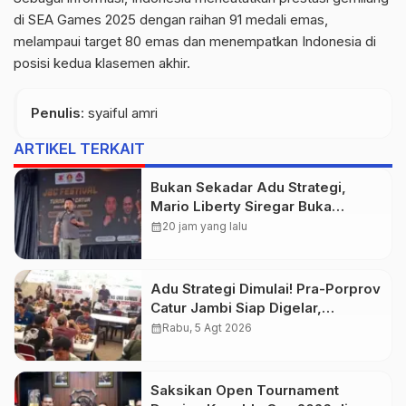
di SEA Games 2025 dengan raihan 91 medali emas,
melampaui target 80 emas dan menempatkan Indonesia di
posisi kedua klasemen akhir.
Penulis
: syaiful amri
ARTIKEL TERKAIT
Bukan Sekadar Adu Strategi,
Mario Liberty Siregar Buka
Praporprov Catur Jambi
calendar_month
20 jam yang lalu
Adu Strategi Dimulai! Pra-Porprov
Catur Jambi Siap Digelar,
Libatkan 72 Atlet
calendar_month
Rabu, 5 Agt 2026
Saksikan Open Tournament