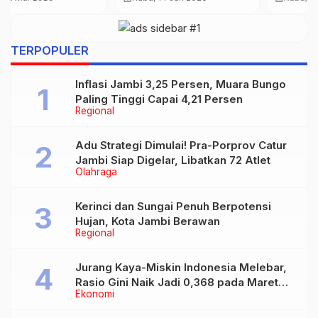
Aviv Porak-Poranda
Sajikan 60 Menu
Dihantam Rudal Iran
TERPOPULER
Inflasi Jambi 3,25 Persen, Muara Bungo
Paling Tinggi Capai 4,21 Persen
Regional
Adu Strategi Dimulai! Pra-Porprov Catur
Jambi Siap Digelar, Libatkan 72 Atlet
Olahraga
Kerinci dan Sungai Penuh Berpotensi
Hujan, Kota Jambi Berawan
Regional
Jurang Kaya-Miskin Indonesia Melebar,
Rasio Gini Naik Jadi 0,368 pada Maret
Ekonomi
2026