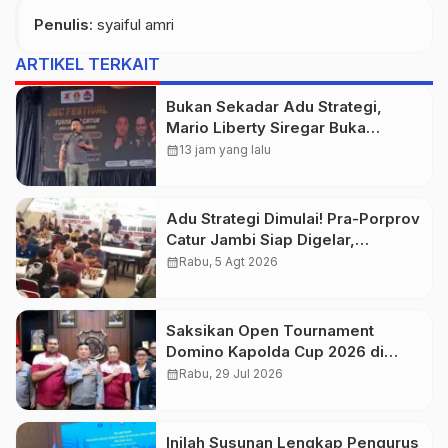
Penulis
: syaiful amri
ARTIKEL TERKAIT
Bukan Sekadar Adu Strategi,
Mario Liberty Siregar Buka
Praporprov Catur Jambi
calendar_month
13 jam yang lalu
Adu Strategi Dimulai! Pra-Porprov
Catur Jambi Siap Digelar,
Libatkan 72 Atlet
calendar_month
Rabu, 5 Agt 2026
Saksikan Open Tournament
Domino Kapolda Cup 2026 di
Paviliun JBC Jambi
calendar_month
Rabu, 29 Jul 2026
Inilah Susunan Lengkap Pengurus