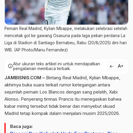
Pemain Real Madrid, Kylian Mbappe, melakukan selebrasi setelah
mencetak gol ke gawang Osasuna pada laga pekan perdana La
Liga di Stadion di Santiago Bernabeu, Rabu (20/8/2025) dini hari
WIB. (AP Photo/Manu Fernandez)
Atur ukuran teks artikel ini untuk mendapatkan
text_increase
info
text_decrease
pengalaman membaca terbaik.
JAMBISNIS.COM –
Bintang Real Madrid, Kylian Mbappe,
akhirnya buka suara terkait rumor ketegangan antara
sejumlah pemain Los Blancos dengan sang pelatih, Xabi
Alonso. Penyerang timnas Prancis itu menegaskan bahwa
kabar miring tersebut tidak benar dan menyebut skuad
Madrid tetap kompak dalam menjalani musim 2025/2026.
Baca juga: