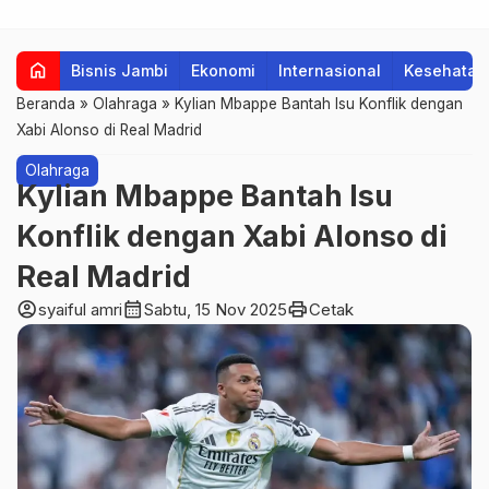
home
Bisnis Jambi
Ekonomi
Internasional
Kesehatan
Beranda
»
Olahraga
»
Kylian Mbappe Bantah Isu Konflik dengan
Xabi Alonso di Real Madrid
Olahraga
Kylian Mbappe Bantah Isu
Konflik dengan Xabi Alonso di
Real Madrid
account_circle
calendar_month
print
syaiful amri
Sabtu, 15 Nov 2025
Cetak