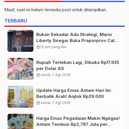
Maaf, saat ini belum tersedia post untuk ditampilkan.
TERBARU
Bukan Sekadar Adu Strategi, Mario
Liberty Siregar Buka Praporprov Catur
Jambi
calendar_month
13 jam yang lalu
Rupiah Tertekan Lagi, Dibuka Rp17.935
per Dolar AS
calendar_month
Jumat, 7 Agt 2026
Update Harga Emas Antam Hari Ini:
Berbalik Arah! Anjlok Rp29.000
calendar_month
Jumat, 7 Agt 2026
Harga Emas Pegadaian Makin Ngegas!
Antam Tembus Rp2,787 Juta per