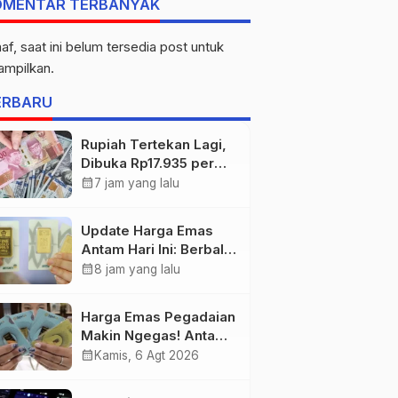
OMENTAR TERBANYAK
af, saat ini belum tersedia post untuk
tampilkan.
ERBARU
Rupiah Tertekan Lagi,
Dibuka Rp17.935 per
Dolar AS
calendar_month
7 jam yang lalu
Update Harga Emas
Antam Hari Ini: Berbalik
Arah! Anjlok Rp29.000
calendar_month
8 jam yang lalu
Harga Emas Pegadaian
Makin Ngegas! Antam
Tembus Rp2,787 Juta
calendar_month
Kamis, 6 Agt 2026
per Gram