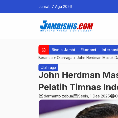
Jumat, 7 Agu 2026
home
Bisnis Jambi
Ekonomi
Internas
Beranda
»
Olahraga
»
John Herdman Masuk Daf
Olahraga
John Herdman Mas
Pelatih Timnas In
account_circle
calendar_month
print
darmanto zebua
Senin, 1 Des 2025
C