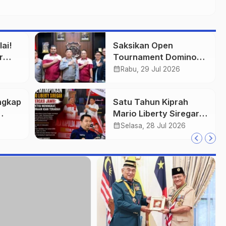
ai!
Saksikan Open
r
Tournament Domino
,
Kapolda Cup 2026 di
calendar_month
Rabu, 29 Jul 2026
Paviliun JBC Jambi
ngkap
Satu Tahun Kiprah
Mario Liberty Siregar
um PB
Pimpin Catur Jambi:
calendar_month
Selasa, 28 Jul 2026
Kompetisi Meningkat
dan Pembinaan Atlet
Makin Terarah