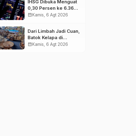
IHSG Dibuka Menguat
0,30 Persen ke 6.369,
Saham Emas dan
calendar_month
Kamis, 6 Agt 2026
Tambang Jadi
Penggerak
Dari Limbah Jadi Cuan,
Batok Kelapa di
Tanjung Jabung Barat
calendar_month
Kamis, 6 Agt 2026
Disulap Jadi Kerajinan
Bernilai Tinggi