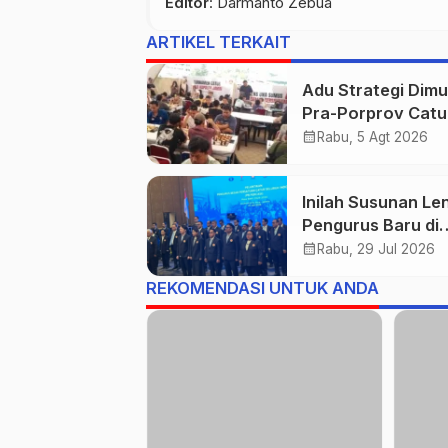
Editor
: Darmanto Zebua
ARTIKEL TERKAIT
Adu Strategi Dimul
Pra-Porprov Catu
Jambi Siap Digelar
calendar_month
Rabu, 5 Agt 2026
Libatkan 72 Atlet
Inilah Susunan Le
Pengurus Baru di
Bawah Ketua Um
calendar_month
Rabu, 29 Jul 2026
PERCASI Agustiar
REKOMENDASI UNTUK ANDA
Sabran