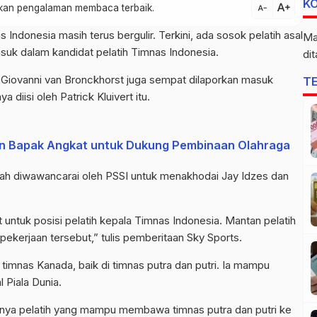
K
text_increase
atkan pengalaman membaca terbaik.
text_decrease
 Indonesia masih terus bergulir. Terkini, ada sosok pelatih asal
Ma
uk dalam kandidat pelatih Timnas Indonesia.
di
 Giovanni van Bronckhorst juga sempat dilaporkan masuk
T
 diisi oleh Patrick Kluivert itu.
n Bapak Angkat untuk Dukung Pembinaan Olahraga
elah diwawancarai oleh PSSI untuk menakhodai Jay Idzes dan
untuk posisi pelatih kepala Timnas Indonesia. Mantan pelatih
pekerjaan tersebut,” tulis pemberitaan Sky Sports.
imnas Kanada, baik di timnas putra dan putri. Ia mampu
 Piala Dunia.
tunya pelatih yang mampu membawa timnas putra dan putri ke