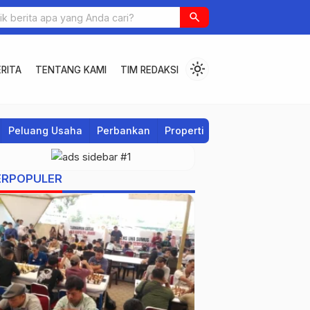
search
light_mode
RITA
TENTANG KAMI
TIM REDAKSI
Peluang Usaha
Perbankan
Properti
Regional
ERPOPULER