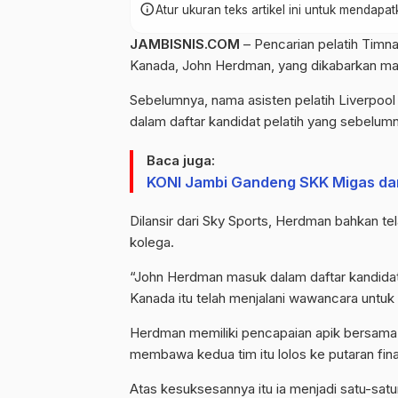
info
Atur ukuran teks artikel ini untuk mendap
JAMBISNIS.COM
– Pencarian pelatih Timnas
Kanada, John Herdman, yang dikabarkan mas
Sebelumnya, nama asisten pelatih Liverpool
dalam daftar kandidat pelatih yang sebelumnya
Baca juga:
KONI Jambi Gandeng SKK Migas da
Dilansir dari Sky Sports, Herdman bahkan t
kolega.
“John Herdman masuk dalam daftar kandidat 
Kanada itu telah menjalani wawancara untuk 
Herdman memiliki pencapaian apik bersama t
membawa kedua tim itu lolos ke putaran final
Atas kesuksesannya itu ia menjadi satu-sa