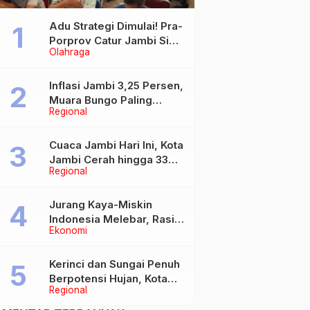
Adu Strategi Dimulai! Pra-
Porprov Catur Jambi Siap
Olahraga
Digelar, Libatkan 72 Atlet
Inflasi Jambi 3,25 Persen,
Muara Bungo Paling
Regional
Tinggi Capai 4,21 Persen
Cuaca Jambi Hari Ini, Kota
Jambi Cerah hingga 33
Regional
Derajat Celsius
Jurang Kaya-Miskin
Indonesia Melebar, Rasio
Ekonomi
Gini Naik Jadi 0,368 pada
Maret 2026
Kerinci dan Sungai Penuh
Berpotensi Hujan, Kota
Regional
Jambi Berawan