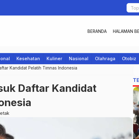
BERANDA
HALAMAN BE
ional
Kesehatan
Kuliner
Nasional
Olahraga
Otobiz
tar Kandidat Pelatih Timnas Indonesia
T
uk Daftar Kandidat
donesia
etak