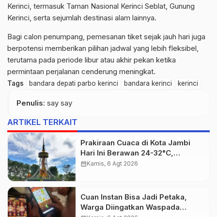
Kerinci, termasuk Taman Nasional Kerinci Seblat, Gunung
Kerinci, serta sejumlah destinasi alam lainnya.
Bagi calon penumpang, pemesanan tiket sejak jauh hari juga
berpotensi memberikan pilihan jadwal yang lebih fleksibel,
terutama pada periode libur atau akhir pekan ketika
permintaan perjalanan cenderung meningkat.
Tags
bandara depati parbo kerinci
bandara kerinci
kerinci
Penulis
: say say
ARTIKEL TERKAIT
Prakiraan Cuaca di Kota Jambi
Hari Ini Berawan 24-32°C,
kelembapan 59-97 persen.
calendar_month
Kamis, 6 Agt 2026
Cuan Instan Bisa Jadi Petaka,
Warga Diingatkan Waspada