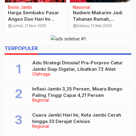
Bisnis Jambi
Nasional
Harga Emas Galeri24
Industri Garmen
dan UBS Melemah, Cek
Bandung Siap Tembus
Harga Terbarunya
Pasar Internasional
calendar_month
Rabu, 18 Feb 2026
calendar_month
Jumat, 6 Feb 2026
TERPOPULER
Adu Strategi Dimulai! Pra-Porprov Catur
Jambi Siap Digelar, Libatkan 72 Atlet
Olahraga
Inflasi Jambi 3,25 Persen, Muara Bungo
Paling Tinggi Capai 4,21 Persen
Regional
Cuaca Jambi Hari Ini, Kota Jambi Cerah
hingga 33 Derajat Celsius
Regional