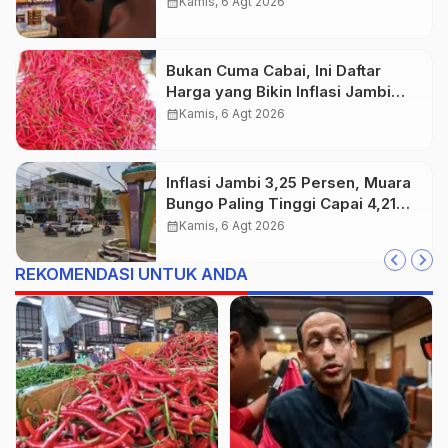
Investasi Bodong dan Judi Online
calendar_month
Kamis, 6 Agt 2026
Bukan Cuma Cabai, Ini Daftar
Harga yang Bikin Inflasi Jambi
Tembus 3,25 Persen
calendar_month
Kamis, 6 Agt 2026
Inflasi Jambi 3,25 Persen, Muara
Bungo Paling Tinggi Capai 4,21
Persen
calendar_month
Kamis, 6 Agt 2026
REKOMENDASI UNTUK ANDA