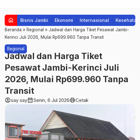
home
Bisnis Jambi
Ekonomi
Internasional
Kesehatan
Beranda
»
Regional
»
Jadwal dan Harga Tiket Pesawat Jambi-
Kerinci Juli 2026, Mulai Rp699.960 Tanpa Transit
Regional
Jadwal dan Harga Tiket
Pesawat Jambi-Kerinci Juli
2026, Mulai Rp699.960 Tanpa
Transit
account_circle
calendar_month
print
say say
Senin, 6 Jul 2026
Cetak