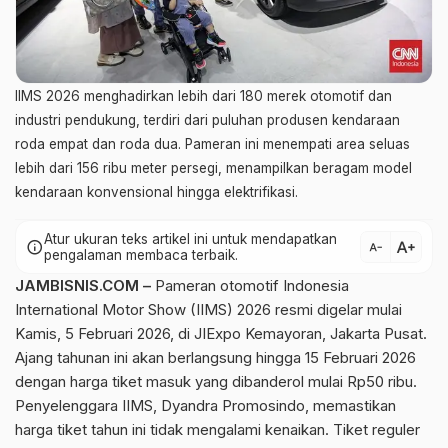
IIMS 2026 menghadirkan lebih dari 180 merek otomotif dan
industri pendukung, terdiri dari puluhan produsen kendaraan
roda empat dan roda dua. Pameran ini menempati area seluas
lebih dari 156 ribu meter persegi, menampilkan beragam model
kendaraan konvensional hingga elektrifikasi.
Atur ukuran teks artikel ini untuk mendapatkan
text_increase
info
text_decrease
pengalaman membaca terbaik.
JAMBISNIS.COM –
Pameran otomotif Indonesia
International Motor Show (IIMS) 2026 resmi digelar mulai
Kamis, 5 Februari 2026, di JIExpo Kemayoran, Jakarta Pusat.
Ajang tahunan ini akan berlangsung hingga 15 Februari 2026
dengan harga tiket masuk yang dibanderol mulai Rp50 ribu.
Penyelenggara IIMS, Dyandra Promosindo, memastikan
harga tiket tahun ini tidak mengalami kenaikan. Tiket reguler