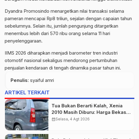
Dyandra Promosindo menargetkan nilai transaksi selama
pameran mencapai Rp8 triliun, sejalan dengan capaian tahun
sebelumnya. Selain itu, jumlah pengunjung ditargetkan
menembus lebih dari 570 ribu orang selama 11 hari
penyelenggaraan.
IIMS 2026 diharapkan menjadi barometer tren industri
otomotif nasional sekaligus mendorong pertumbuhan
penjualan kendaraan di tengah dinamika pasar tahun ini.
Penulis
: syaiful amri
ARTIKEL TERKAIT
Tua Bukan Berarti Kalah, Xenia
2010 Masih Diburu: Harga Bekas
Mulai Rp70 Jutaan
calendar_month
Selasa, 4 Agt 2026