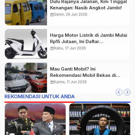
Dulu Rajanya Jalanan, Kini Tinggal
Kenangan: Nasib Angkot Jambi!
calendar_month
Senin, 29 Jun 2026
Harga Motor Listrik di Jambi Mulai
Rp15 Jutaan, Ini Daftar
Lengkapnya
calendar_month
Rabu, 17 Jun 2026
Mau Ganti Mobil? Ini
Rekomendasi Mobil Bekas di
Jambi dengan Cicilan Mulai Rp 2
calendar_month
Kamis, 11 Jun 2026
Jutaan
REKOMENDASI UNTUK ANDA