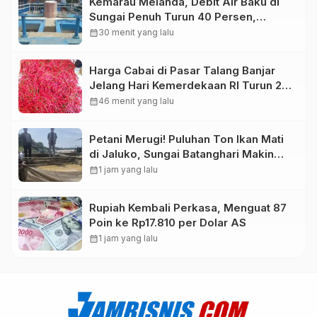
Kemarau Melanda, Debit Air Baku di
Sungai Penuh Turun 40 Persen,
Distribusi Pelanggan Dibatasi
calendar_month
30 menit yang lalu
Harga Cabai di Pasar Talang Banjar
Jelang Hari Kemerdekaan RI Turun 20
Persen
calendar_month
46 menit yang lalu
Petani Merugi! Puluhan Ton Ikan Mati
di Jaluko, Sungai Batanghari Makin
Sekarat
calendar_month
1 jam yang lalu
Rupiah Kembali Perkasa, Menguat 87
Poin ke Rp17.810 per Dolar AS
calendar_month
1 jam yang lalu