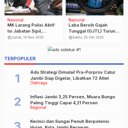
Nasional
Nasional
Rismon Sianipar Akui
Menkeu Purbaya
Ijazah UGM Joko
Blacklist Alumni LPDP
Widodo Asli
yang Langgar
calendar_month
Jumat, 13 Mar 2026
calendar_month
Senin, 23 Feb 2026
Komitmen, Tak Bisa
Kerja di Instansi
Pemerintah
TERPOPULER
Adu Strategi Dimulai! Pra-Porprov Catur
Jambi Siap Digelar, Libatkan 72 Atlet
Olahraga
Inflasi Jambi 3,25 Persen, Muara Bungo
Paling Tinggi Capai 4,21 Persen
Regional
Kerinci dan Sungai Penuh Berpotensi
Hujan, Kota Jambi Berawan