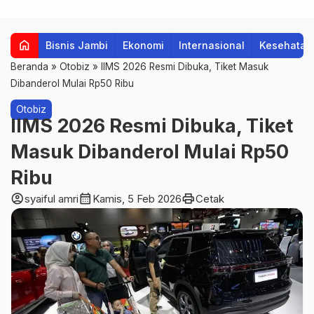
home
Bisnis Jambi
Ekonomi
Internasional
Kesehatan
Beranda
»
Otobiz
»
IIMS 2026 Resmi Dibuka, Tiket Masuk
Dibanderol Mulai Rp50 Ribu
Otobiz
IIMS 2026 Resmi Dibuka, Tiket
Masuk Dibanderol Mulai Rp50
Ribu
account_circle
calendar_month
print
syaiful amri
Kamis, 5 Feb 2026
Cetak