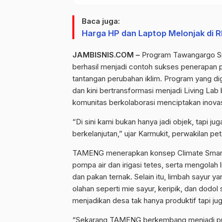
Baca juga:
Harga HP dan Laptop Melonjak di R
JAMBISNIS.COM –
Program
Tawangargo
S
berhasil menjadi contoh sukses penerapan p
tantangan perubahan iklim.
Program yang dig
dan kini bertransformasi menjadi
Living
Lab b
komunitas berkolaborasi menciptakan inovas
“Di sini kami bukan hanya jadi objek, tapi j
berkelanjutan,” ujar
Karmukit
, perwakilan pe
TAMENG menerapkan konsep
Climate
Smar
pompa air dan irigasi tetes, serta mengolah 
dan pakan ternak.
Selain itu, limbah sayur y
olahan seperti
mie
sayur, keripik, dan dodol
menjadikan desa tak hanya produktif tapi jug
“Sekarang TAMENG berkembang menjadi pusa