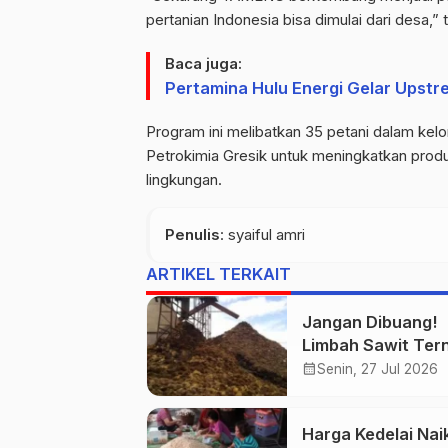
pertanian Indonesia bisa dimulai dari desa,
Baca juga:
Pertamina Hulu Energi Gelar Upstr
Program ini melibatkan 35 petani dalam ke
Petrokimia Gresik untuk meningkatkan produk
lingkungan.
Penulis
: syaiful amri
ARTIKEL TERKAIT
Jangan Dibuang!
Limbah Sawit Ter
Bisa Jadi Ladang
calendar_month
Senin, 27 Jul 2026
Baru bagi UMKM
Harga Kedelai Nai