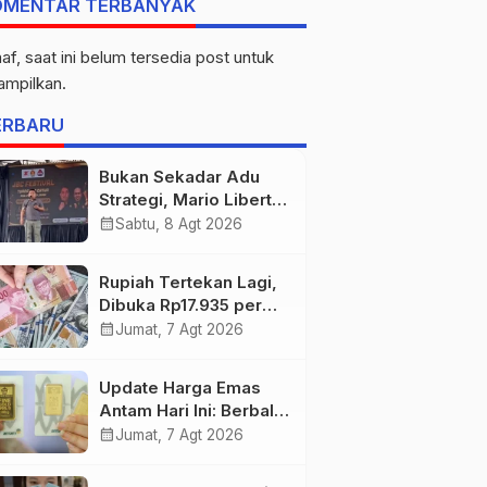
OMENTAR TERBANYAK
af, saat ini belum tersedia post untuk
tampilkan.
ERBARU
Bukan Sekadar Adu
Strategi, Mario Liberty
Siregar Buka
calendar_month
Sabtu, 8 Agt 2026
Praporprov Catur
Jambi
Rupiah Tertekan Lagi,
Dibuka Rp17.935 per
Dolar AS
calendar_month
Jumat, 7 Agt 2026
Update Harga Emas
Antam Hari Ini: Berbalik
Arah! Anjlok Rp29.000
calendar_month
Jumat, 7 Agt 2026