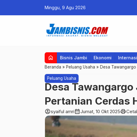
Minggu, 9 Agu 2026
home
Bisnis Jambi
Ekonomi
Internas
Beranda
»
Peluang Usaha
»
Desa Tawangargo J
Peluang Usaha
Desa Tawangargo 
Pertanian Cerdas 
account_circle
calendar_month
print
syaiful amri
Jumat, 10 Okt 2025
Ceta