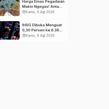
Harga Emas Pegadaian
Makin Ngegas! Antam
Tembus Rp2,787 Juta
calendar_month
Kamis, 6 Agt 2026
per Gram
IHSG Dibuka Menguat
0,30 Persen ke 6.369,
Saham Emas dan
calendar_month
Kamis, 6 Agt 2026
Tambang Jadi
Penggerak