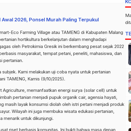
K
Ma
I Awal 2026, Ponsel Murah Paling Terpukul
di
mart
-Eco Farming
Village
atau TAMENG di Kabupaten Malang
T
ertanian hortikultura berkelanjutan dalam menghadapi
agas oleh Petrokimia Gresik ini berkembang pesat sejak 2022
erbasis masyarakat, tempat petani, peneliti, mahasiswa, dan
i pertanian.
uga subjek. Kami melakukan uji coba nyata untuk pertanian
tani TAMENG, Kamis (9/10/2025).
t
Agriculture
, memanfaatkan energi surya (solar
cell
) untuk
limbah pertanian menjadi pupuk organik cair,
agensia
hayati,
ang masih layak konsumsi diolah oleh istri petani menjadi produk
 sayur. Wilayah ini juga membuka wisata edukasi pertanian,
a menarik untuk dikunjungi.
t riset berbasis komunitas. Ini bukti bahwa masa depan