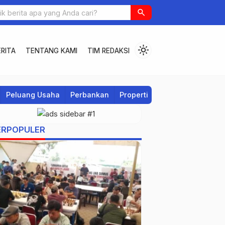
search
light_mode
RITA
TENTANG KAMI
TIM REDAKSI
Peluang Usaha
Perbankan
Properti
Regional
ERPOPULER