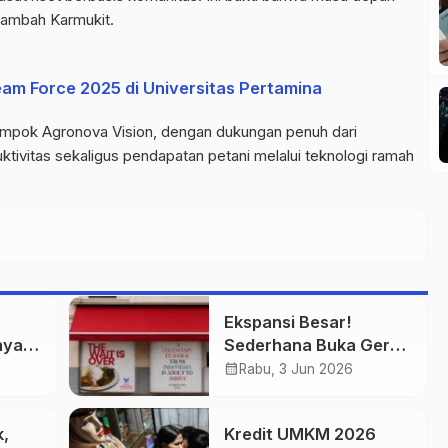
” tambah
Karmukit
.
eam Force 2025 di Universitas Pertamina
lompok
Agronova
Vision, dengan dukungan penuh dari
tivitas sekaligus pendapatan petani melalui teknologi ramah
Ekspansi Besar!
nyata
Sederhana Buka Gerai
 Cuan
Perdana di Singapura
calendar_month
Rabu, 3 Jun 2026
k,
Kredit UMKM 2026