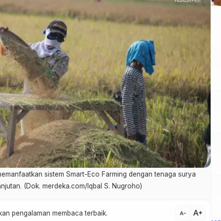
, memanfaatkan sistem Smart-Eco Farming dengan tenaga surya
anjutan. (Dok. merdeka.com/Iqbal S. Nugroho)
text_increase
atkan pengalaman membaca terbaik.
text_decrease