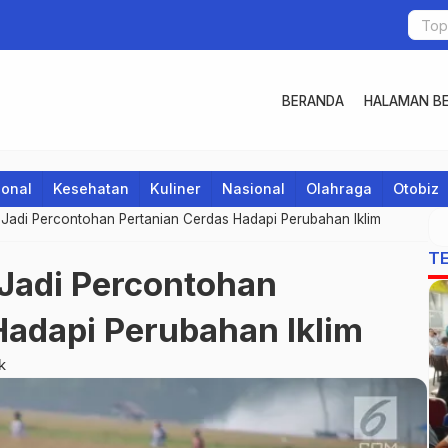
BERANDA
HALAMAN BE
ional
Kesehatan
Kuliner
Nasional
Olahraga
Otobiz
adi Percontohan Pertanian Cerdas Hadapi Perubahan Iklim
T
Jadi Percontohan
Hadapi Perubahan Iklim
k