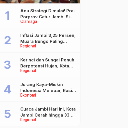
Adu Strategi Dimulai! Pra-
Porprov Catur Jambi Siap
Olahraga
Digelar, Libatkan 72 Atlet
Inflasi Jambi 3,25 Persen,
Muara Bungo Paling
Regional
Tinggi Capai 4,21 Persen
Kerinci dan Sungai Penuh
Berpotensi Hujan, Kota
Regional
Jambi Berawan
Jurang Kaya-Miskin
Indonesia Melebar, Rasio
Ekonomi
Gini Naik Jadi 0,368 pada
Maret 2026
Cuaca Jambi Hari Ini, Kota
Jambi Cerah hingga 33
Regional
Derajat Celsius