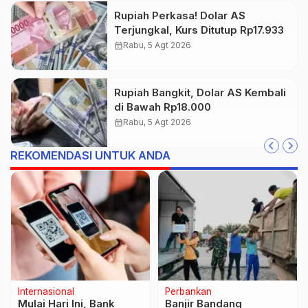
Rupiah Perkasa! Dolar AS
Terjungkal, Kurs Ditutup Rp17.933
calendar_month
Rabu, 5 Agt 2026
Rupiah Bangkit, Dolar AS Kembali
di Bawah Rp18.000
calendar_month
Rabu, 5 Agt 2026
REKOMENDASI UNTUK ANDA
Nasional
Ekonomi
Purbaya Pastikan Iuran
Emas Antam Nanjak