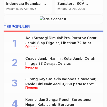
BPJS Kesehatan Tak
Lagi! Harga Tembus
Naik di 2026,
Rp2,64 Juta per Gram
calendar_month
Jumat, 24 Okt 2025
calendar_month
Kamis, 23 Jul 2026
Pemerintah Tambah
Anggaran Rp20 Triliun
TERPOPULER
Adu Strategi Dimulai! Pra-Porprov Catur
Jambi Siap Digelar, Libatkan 72 Atlet
Olahraga
Cuaca Jambi Hari Ini, Kota Jambi Cerah
hingga 33 Derajat Celsius
Regional
Jurang Kaya-Miskin Indonesia Melebar,
Rasio Gini Naik Jadi 0,368 pada Maret
Ekonomi
2026
Kerinci dan Sungai Penuh Berpotensi
Hujan, Kota Jambi Berawan