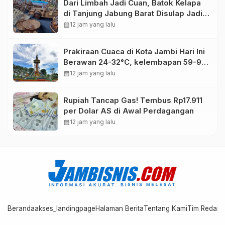
Dari Limbah Jadi Cuan, Batok Kelapa
di Tanjung Jabung Barat Disulap Jadi
Kerajinan Bernilai Tinggi
calendar_month
12 jam yang lalu
Prakiraan Cuaca di Kota Jambi Hari Ini
Berawan 24-32°C, kelembapan 59-97
persen.
calendar_month
12 jam yang lalu
Rupiah Tancap Gas! Tembus Rp17.911
per Dolar AS di Awal Perdagangan
calendar_month
12 jam yang lalu
Beranda
akses_landingpage
Halaman Berita
Tentang Kami
Tim Redaks