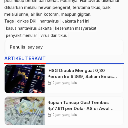
pola hidup bersih dan sehat. Pasalnya, Hantavirus diketahui
ditularkan melalui hewan pengerat, terutama tikus, baik
melalui urine, air liur, kotoran, maupun gigitan.
Tags
dinkes DKI
hantavirus
Jakarta hari ini
kasus hantavirus Jakarta
kesehatan masyarakat
penyakit menular
virus dari tikus
Penulis
: say say
ARTIKEL TERKAIT
IHSG Dibuka Menguat 0,30
Persen ke 6.369, Saham Emas
dan Tambang Jadi Penggerak
calendar_month
12 jam yang lalu
Rupiah Tancap Gas! Tembus
Rp17.911 per Dolar AS di Awal
Perdagangan
calendar_month
12 jam yang lalu