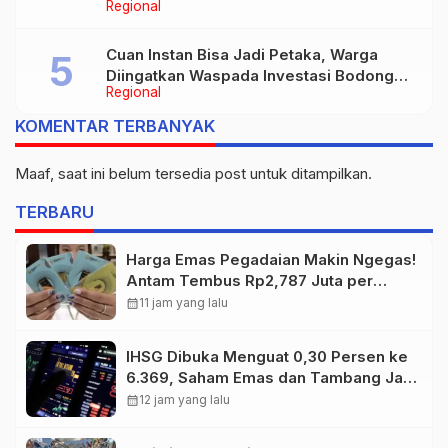
Regional
Cuan Instan Bisa Jadi Petaka, Warga
Diingatkan Waspada Investasi Bodong
Regional
dan Judi Online
KOMENTAR TERBANYAK
Maaf, saat ini belum tersedia post untuk ditampilkan.
TERBARU
Harga Emas Pegadaian Makin Ngegas!
Antam Tembus Rp2,787 Juta per
Gram
calendar_month
11 jam yang lalu
IHSG Dibuka Menguat 0,30 Persen ke
6.369, Saham Emas dan Tambang Jadi
Penggerak
calendar_month
12 jam yang lalu