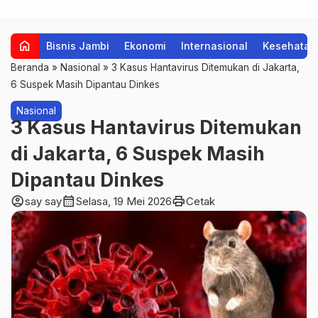
home
Bisnis Jambi
Ekonomi
Internasional
Kesehatan
Beranda
»
Nasional
»
3 Kasus Hantavirus Ditemukan di Jakarta,
6 Suspek Masih Dipantau Dinkes
Nasional
3 Kasus Hantavirus Ditemukan
di Jakarta, 6 Suspek Masih
Dipantau Dinkes
account_circle
calendar_month
print
say say
Selasa, 19 Mei 2026
Cetak