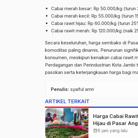
Cabai merah besar: Rp 50.000/kg (turun
Cabai merah kecil: Rp 55.000/kg (turun 
Cabai rawit hijau: Rp 60.000/kg (turun 2
Cabai rawit merah: Rp 120.000/kg (naik 
Secara keseluruhan, harga sembako di Pasar
komoditas paling dinamis. Penurunan signif
konsumen, meskipun kenaikan cabai rawit m
Perdagangan dan Perindustrian Kota Jambi 
pasokan serta
keterjangkauan
harga bagi ma
Penulis
: syaiful amri
ARTIKEL TERKAIT
Harga Cabai Rawi
Hijau di Pasar An
Duo Tembus Rp55
calendar_month
6 jam yang lalu
per Kilogram