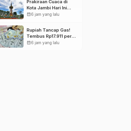
Prakiraan Cuaca di
Kota Jambi Hari Ini
Berawan 24-32°C,
calendar_month
6 jam yang lalu
kelembapan 59-97
persen.
Rupiah Tancap Gas!
Tembus Rp17.911 per
Dolar AS di Awal
calendar_month
6 jam yang lalu
Perdagangan