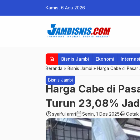
Kamis, 6 Agu 2026
home
Bisnis Jambi
Ekonomi
Internas
Beranda
»
Bisnis Jambi
»
Harga Cabe di Pasar 
Bisnis Jambi
Harga Cabe di Pasa
Turun 23,08% Jadi
account_circle
calendar_month
print
syaiful amri
Senin, 1 Des 2025
Cetak