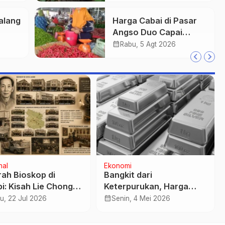
alang
Harga Cabai di Pasar
Angso Duo Capai
bai
Rp55.000 per Kilogram
calendar_month
Rabu, 5 Agt 2026
Jadi
r
Regional
KK Tanjab Barat
10 Jasa Service dan
ong UMKM Lewat
Pasang AC Terbaik di
tihan Kletek Udang
Jambi
calendar_month
asa, 21 Jul 2026
Rabu, 24 Jun 2026