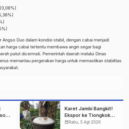
 23,08%)
15,38%)
5%)
25%)
 Angso Duo dalam kondisi stabil, dengan cabai menjadi
ikan harga cabai tertentu membawa angin segar bagi
erah patut dicermati.
Pemerintah daerah melalui Dinas
terus memantau pergerakan harga untuk memastikan stabilitas
syarakat.
t
Karet Jambi Bangkit!
gso
Ekspor ke Tiongkok
.000
Tembus US$5,57 Juta
calendar_month
Rabu, 5 Agt 2026