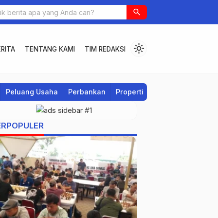
search
light_mode
RITA
TENTANG KAMI
TIM REDAKSI
Peluang Usaha
Perbankan
Properti
Regional
ERPOPULER