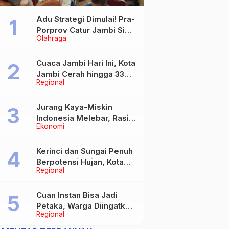
Adu Strategi Dimulai! Pra-
Porprov Catur Jambi Siap
Olahraga
Digelar, Libatkan 72 Atlet
Cuaca Jambi Hari Ini, Kota
Jambi Cerah hingga 33
Regional
Derajat Celsius
Jurang Kaya-Miskin
Indonesia Melebar, Rasio
Ekonomi
Gini Naik Jadi 0,368 pada
Maret 2026
Kerinci dan Sungai Penuh
Berpotensi Hujan, Kota
Regional
Jambi Berawan
Cuan Instan Bisa Jadi
Petaka, Warga Diingatkan
Regional
Waspada Investasi
Bodong dan Judi Online