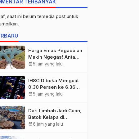
OMENTAR TERBANYAK
af, saat ini belum tersedia post untuk
tampilkan.
ERBARU
Harga Emas Pegadaian
Makin Ngegas! Antam
Tembus Rp2,787 Juta
calendar_month
5 jam yang lalu
per Gram
IHSG Dibuka Menguat
0,30 Persen ke 6.369,
Saham Emas dan
calendar_month
5 jam yang lalu
Tambang Jadi
Penggerak
Dari Limbah Jadi Cuan,
Batok Kelapa di
Tanjung Jabung Barat
calendar_month
6 jam yang lalu
Disulap Jadi Kerajinan
Bernilai Tinggi