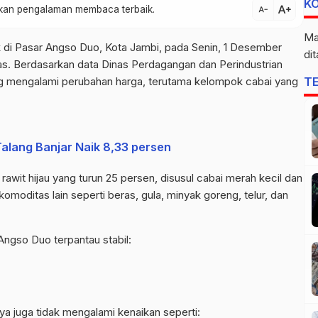
K
text_increase
atkan pengalaman membaca terbaik.
text_decrease
Ma
di Pasar Angso Duo, Kota Jambi, pada Senin, 1 Desember
di
tas. Berdasarkan data Dinas Perdagangan dan Perindustrian
T
g mengalami perubahan harga, terutama kelompok cabai yang
alang Banjar Naik 8,33 persen
rawit hijau yang turun 25 persen, disusul cabai merah kecil dan
omoditas lain seperti beras, gula, minyak goreng, telur, dan
Angso Duo terpantau stabil:
ya juga tidak mengalami kenaikan seperti: