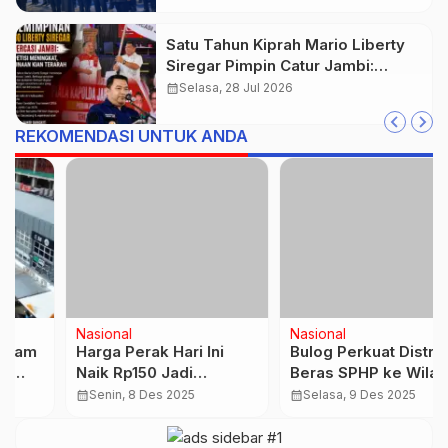
Satu Tahun Kiprah Mario Liberty
Siregar Pimpin Catur Jambi:
Kompetisi Meningkat dan
calendar_month
Selasa, 28 Jul 2026
Pembinaan Atlet Makin Terarah
REKOMENDASI UNTUK ANDA
Nasional
Nasional
Harga Perak Hari Ini
Bulog Perkuat Distribusi
Naik Rp150 Jadi
Beras SPHP ke Wilayah
Rp36.445 per Gram
Terpencil Papua Jelang
calendar_month
Senin, 8 Des 2025
calendar_month
Selasa, 9 Des 2025
Nataru