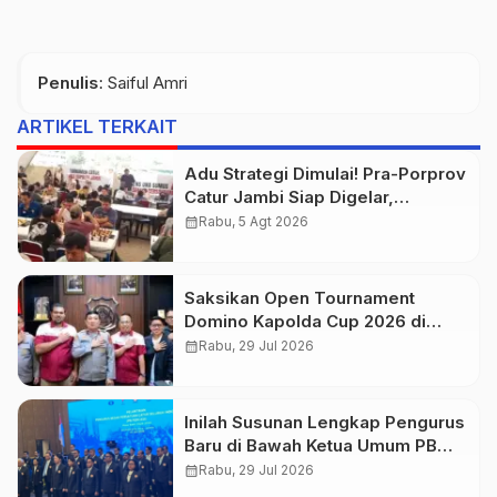
Penulis
: Saiful Amri
ARTIKEL TERKAIT
Adu Strategi Dimulai! Pra-Porprov
Catur Jambi Siap Digelar,
Libatkan 72 Atlet
calendar_month
Rabu, 5 Agt 2026
Saksikan Open Tournament
Domino Kapolda Cup 2026 di
Paviliun JBC Jambi
calendar_month
Rabu, 29 Jul 2026
Inilah Susunan Lengkap Pengurus
Baru di Bawah Ketua Umum PB
PERCASI Agustiar Sabran
calendar_month
Rabu, 29 Jul 2026