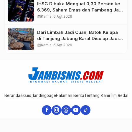
IHSG Dibuka Menguat 0,30 Persen ke
6.369, Saham Emas dan Tambang Jadi
Penggerak
calendar_month
Kamis, 6 Agt 2026
Dari Limbah Jadi Cuan, Batok Kelapa
di Tanjung Jabung Barat Disulap Jadi
Kerajinan Bernilai Tinggi
calendar_month
Kamis, 6 Agt 2026
Beranda
akses_landingpage
Halaman Berita
Tentang Kami
Tim Redaks
Jambisnis - Informasi Akurat Bisnis Melesat