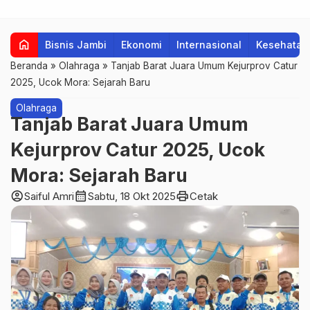
home
Bisnis Jambi
Ekonomi
Internasional
Kesehatan
Beranda
»
Olahraga
»
Tanjab Barat Juara Umum Kejurprov Catur
2025, Ucok Mora: Sejarah Baru
Olahraga
Tanjab Barat Juara Umum
Kejurprov Catur 2025, Ucok
Mora: Sejarah Baru
account_circle
calendar_month
print
Saiful Amri
Sabtu, 18 Okt 2025
Cetak