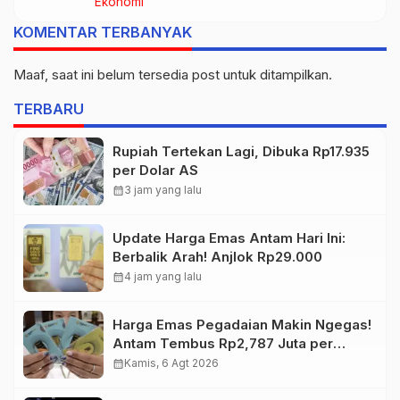
Ekonomi
2026
KOMENTAR TERBANYAK
Maaf, saat ini belum tersedia post untuk ditampilkan.
TERBARU
Rupiah Tertekan Lagi, Dibuka Rp17.935
per Dolar AS
calendar_month
3 jam yang lalu
Update Harga Emas Antam Hari Ini:
Berbalik Arah! Anjlok Rp29.000
calendar_month
4 jam yang lalu
Harga Emas Pegadaian Makin Ngegas!
Antam Tembus Rp2,787 Juta per
Gram
calendar_month
Kamis, 6 Agt 2026